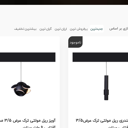
زی بر اساس
جدیدترین
پرفروش ترین
ارزان ترین
گران ترین
بیشترین تخفیف
ناموجود
آویز سیلندری ریل مولتی ترک عرض3/5
آویز ریل مول
تابی سنان
آفتابی 6 وات سنان