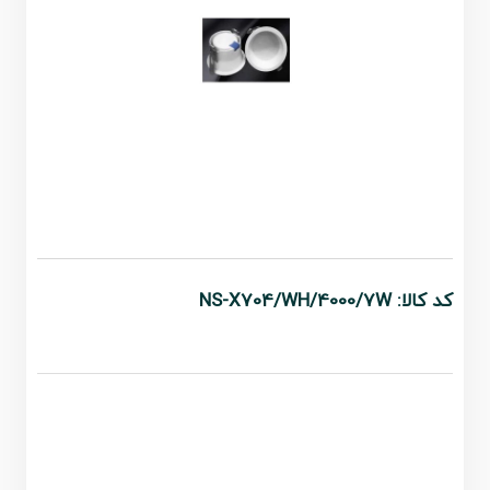
کد کالا: NS-X704/WH/4000/7W