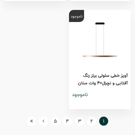
ناموجود
آویز خطی سلولی برنز رنگ
آفتابی و نچرال40 وات سنان
ناموجود
5
4
3
2
1