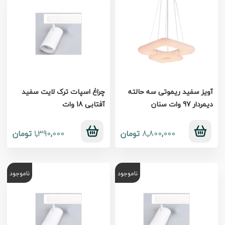
آویز سفید ریموتی سه حالته
چراغ اسپات ترک لایت سفید
دیمردار 97 وات سنان
آفتابی 18 وات
000
,
800
,
8
تومان
000
,
390
,
1
تومان
ناموجود
ناموجود