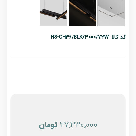
کد کالا: NS-CH46/BLK/3000/72W
000
,
330
,
27
تومان