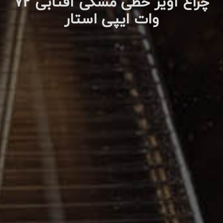
چراغ آویز خطی مشکی آفتابی 72
وات ایپی استار