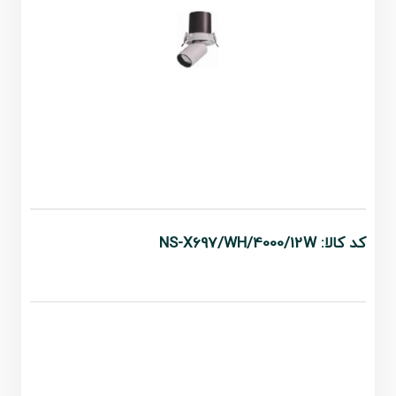
کد کالا: NS-X697/WH/4000/12W