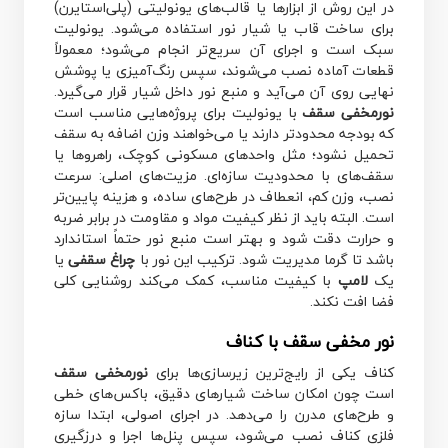
در این روش از ابزارها یا قالب‌های یونولیتی (پلی‌استایرن)
برای ساخت قاب یا شیار نور استفاده می‌شود. یونولیت
سبک است و اجرای آن سریع‌تر انجام می‌شود؛ معمولاً
قطعات آماده نصب می‌شوند، سپس رنگ‌آمیزی یا پوشش
نهایی روی آن می‌آید و منبع نور داخل شیار قرار می‌گیرد.
نورمخفی سقف
با یونولیت برای پروژه‌هایی مناسب است
که بودجه محدودتر دارند یا می‌خواهند وزن اضافه به سقف
تحمیل نشود؛ مثل واحدهای مسکونی کوچک، راهروها یا
سقف‌های با محدودیت سازه‌ای. مزیت‌های اصلی: سرعت
نصب، وزن کم، انعطاف در طرح‌های ساده، و هزینه پایین‌تر
است. البته باید از نظر کیفیت مواد و مقاومت در برابر ضربه
و حرارت دقت شود و بهتر است منبع نور حتماً استاندارد
باشد تا گرما مدیریت شود. ترکیب این نور با
چراغ سقفی
یا
یک
لامپ
با کیفیت مناسب، کمک می‌کند روشنایی کلی
فضا افت نکند.
نور مخفی سقف با کناف
کناف یکی از رایج‌ترین زیرسازی‌ها برای
نورمخفی سقف
است چون امکان ساخت شیارهای دقیق، باکس‌های خطی
و طرح‌های مدرن را می‌دهد. در اجرای اصولی، ابتدا سازه
فلزی کناف نصب می‌شود، سپس پنل‌ها اجرا و درزگیری