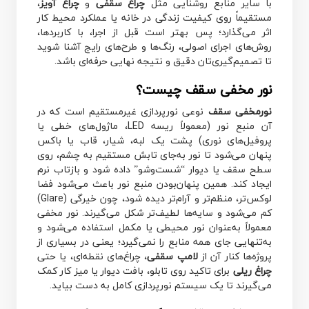
با سایر منابع روشنایی مثل
چراغ سقفی
و
چراغ آویز
،
مستقیماً روی کیفیت زندگی در خانه یا عملکرد محیط کار
اثر می‌گذارد؛ پس بهتر است قبل از اجرا، با کاربردها،
روش‌های اجرای اصولی، رنگ‌ها و طرح‌های رایج آشنا شوید
تا تصمیم‌گیری‌تان دقیق و نتیجه نهایی حرفه‌ای باشد.
نور مخفی سقف چیست؟
نورمخفی سقف
نوعی نورپردازی غیرمستقیم است که در
آن منبع نور (معمولاً ریسه LED، ماژول‌های خطی یا
پروفیل‌های نوری) پشت یک لبه، شیار، قاب یا باکس
پنهان می‌شود تا نور به‌جای تابش مستقیم به چشم، روی
سطح سقف یا دیوار “شست‌وشو” داده شود و بازتاب نرم
ایجاد کند. همین پنهان‌بودن منبع نور باعث می‌شود فضا
لوکس‌تر، منظم‌تر و آرام‌تر دیده شود، چون خیرگی (Glare)
کم می‌شود و سایه‌ها لطیف‌تر شکل می‌گیرند. نور مخفی
معمولاً به‌عنوان نور محیطی یا مکمل استفاده می‌شود و
به‌تنهایی جای همه منابع را نمی‌گیرد؛ یعنی در بسیاری از
پروژه‌ها کنار آن از
لامپ سقفی
، چراغ‌های نقطه‌ای، یا حتی
چراغ ریلی
برای تاکید روی تابلو، بافت دیوار یا میز کار کمک
می‌گیرند تا یک سیستم نورپردازی کامل به دست بیاید.