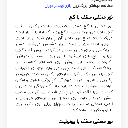
مطالعه بیشتر
: بزرگترین
بازار لوستر تهران
نور مخفی سقف با گچ
نور مخفی با گچ معمولاً به‌صورت ساخت باکس یا قاب
گچی اجرا می‌شود؛ یعنی با گچ‌بری، یک لبه یا شیار ایجاد
می‌کنند که منبع نور داخل آن پنهان شود. برای اجرای
اصولی، ابتدا طرح و ابعاد شیار مشخص می‌شود، مسیر
سیم‌کشی و جای درایور تعیین می‌گردد، سپس قاب گچی
اجرا و سطح‌سازی می‌شود تا نور روی سقف “وایت‌واش”
یکنواخت بدهد. این روش برای فضاهای کلاسیک یا
نیمه‌کلاسیک عالی است چون می‌توان طرح‌های دکوراتیو
گچی را با نور ترکیب کرد و جلوه‌ای لوکس ساخت؛ به‌ویژه در
پذیرایی و لابی‌ها. مزیت مهم آن یکپارچگی ظاهری و امکان
طراحی سفارشی است؛ اما باید به ترک‌خوردگی احتمالی و
کیفیت اجرا دقت کرد. در چنین فضاهایی اگر نور مخفی
نقش زمینه را دارد، برای تکمیل نور وظیفه‌ای می‌توان از
لامپ سقفی
مناسب یا حتی
چراغ ریلی
برای تاکید روی
تابلو و دکور استفاده کرد.
نور مخفی سقف با یونولیت