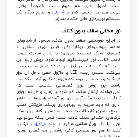
است، اصول فنی هم مهم است—خصوصاً وقتی
می‌خواهید نور مخفی کنار
چراغ ریلی
و منابع دیگر، یک
سیستم نورپردازی قابل اعتماد بسازد.
نور مخفی سقف بدون کناف
در اجرای
نورمخفی سقف
بدون کناف، معمولاً از شیارهای
آماده، پروفیل‌های روکار/توکار، قرنیز نوری سقفی یا
قاب‌های سبک استفاده می‌شود تا بدون ساخت سقف
کاذب کناف، نور غیرمستقیم ایجاد شود. روش رایج این
است که یک لبه یا پروفیل در امتداد دیوار-سقف نصب
می‌کنند، سپس ریسه LED یا ماژول خطی داخل آن قرار
می‌گیرد و با دیفیوزر پوشانده می‌شود تا نور نرم و یکدست
باشد. این روش برای فضاهایی مناسب است که
نمی‌خواهند ارتفاع سقف کم شود یا زمان و هزینه اجرای
کناف را ندارند؛ مثل آپارتمان‌های آماده، راهروها، یا دفاتر
اداری که باید سریع به بهره‌برداری برسند. مزیتش نصب
سریع، تمیزی کار، قابلیت تعمیر ساده‌تر و کاهش ریسک
ترک‌های احتمالی سقف کاذب است؛ ضمن اینکه می‌توانید
آن را با یک
چراغ سقفی
مرکزی یا چند
چراغ آویز
ترکیب
کنید تا هم نور عمومی کافی باشد و هم فضای بصری
جذاب‌تر شود.