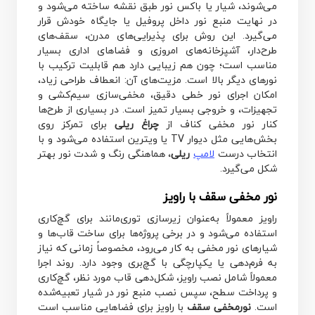
می‌شوند، شیار یا باکس نور طبق نقشه ساخته می‌شود و
در نهایت منبع نور داخل پروفیل یا جایگاه خودش قرار
می‌گیرد. این روش برای پذیرایی‌های مدرن، سقف‌های
طرح‌دار، آشپزخانه‌های امروزی و فضاهای اداری بسیار
مناسب است؛ چون هم زیبایی دارد هم قابلیت ترکیب با
نورهای دیگر بالا است. مزیت‌های آن: انعطاف طراحی زیاد،
امکان اجرای نور خطی دقیق، مخفی‌سازی سیم‌کشی و
تجهیزات، و خروجی بسیار تمیز است. در بسیاری از طرح‌ها
کنار نور مخفی کناف از
چراغ ریلی
برای تمرکز روی
بخش‌هایی مثل دیوار TV یا ویترین استفاده می‌شود و با
انتخاب درست
لامپ
ریلی
، هماهنگی رنگ و شدت نور بهتر
شکل می‌گیرد.
نور مخفی سقف با راویز
راویز معمولاً به‌عنوان زیرسازی توری‌مانند برای گچ‌کاری
استفاده می‌شود و در برخی پروژه‌ها برای ساخت قاب‌ها و
شیارهای نور مخفی به کار می‌رود، مخصوصاً زمانی که نیاز
به فرم‌دهی یا یکپارچگی با گچ‌بری وجود دارد. روند اجرا
معمولاً شامل نصب راویز، شکل‌دهی قاب مورد نظر، گچ‌کاری
و پرداخت سطح، سپس نصب منبع نور در شیار تعبیه‌شده
است.
نورمخفی سقف
با راویز برای فضاهایی مناسب است