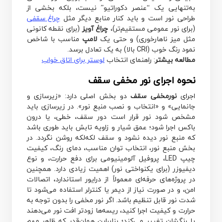
به‌تنهایی یک “عنصر دکوراتیو” نیست، بلکه بخشی از
طراحی نور است و باید کنار منابع دیگر مثل
چراغ سقفی
(برای نور عمومی مستقیم‌تر)،
چراغ آویز
(برای نقطه کانونی
مثل میز ناهارخوری) و حتی یک
لامپ
مناسب با شاخص
نمود رنگ خوب (CRI بالا) به یک تعادل برسد.
مطالعه بیشتر
: راهنمای انتخاب
لوستر برای اتاق خواب
نحوه اجرای نور مخفی سقف
اجرای
نورمخفی سقف
دو بخش اصلی دارد: «زیرسازی و
جانمایی» و «انتخاب و نصب منبع نور». در زیرسازی باید
مشخص شود نور قرار است دور سقف، خطی، یا درون
باکس اجرا شود؛ عمق شیار و زاویه تابش باید طوری باشد
که منبع نور دیده نشود و سقف لکه‌لکه روشن نگردد. در
بخش منبع نور، انتخاب توان مناسب، دمای رنگ، کیفیت
چیپ LED، پروفیل آلومینیومی برای دفع حرارت، و نوع
دیفیوزر (برای یکنواختی نور) اهمیت زیادی دارد. همچنین
در پروژه‌های حرفه‌ای معمولاً از درایور استاندارد، اتصالات
امن، و در صورت نیاز از دیمر یا کنترلر استفاده می‌شود تا
شدت نور قابل تنظیم باشد. اگر نور مخفی را بدون توجه به
حرارت و کیفیت اجرا کنید، ریسه‌ها زودتر افت نور می‌دهند
یا رنگشان تغییر می‌کند؛ بنابراین همان‌قدر که ظاهر مهم